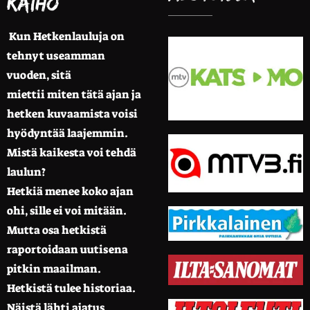
Kaiho
Kun Hetkenlauluja on
tehnyt useamman
vuoden, sitä
miettii miten tätä ajan ja
hetken kuvaamista voisi
hyödyntää laajemmin.
Mistä kaikesta voi tehdä
laulun?
Hetkiä menee koko ajan
ohi, sille ei voi mitään.
Mutta osa hetkistä
raportoidaan uutisena
pitkin maailman.
Hetkistä tulee historiaa.
Näistä lähti ajatus