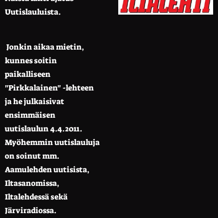
Uutislauluista.
Jonkin aikaa mietin,
kunnes soitin
paikalliseen
"Pirkkalainen" -lehteen
ja he julkaisivat
ensimmäisen
uutislaulun 4.4.2011.
Myöhemmin uutislauluja
on soinut mm.
Aamulehden uutisista,
Iltasanomissa,
Iltalehdessä sekä
Järviradiossa.